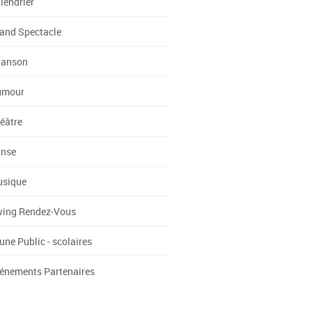
lendrier
and Spectacle
anson
umour
éâtre
nse
sique
ing Rendez-Vous
une Public - scolaires
énements Partenaires