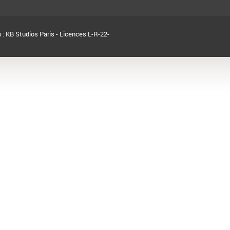
 :
KB Studios Paris - Licences L-R-22-