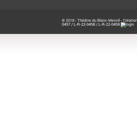
© 2018 - Théâtre du Blanc-Mesnil - Création
0457 / L-R-22-0458 / L-R-22-0459