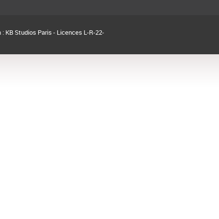
 :
KB Studios Paris - Licences L-R-22-