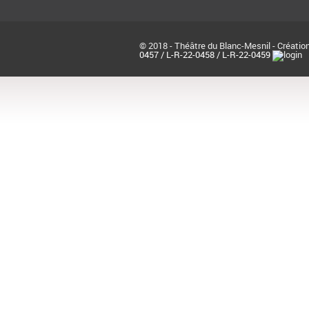
© 2018 - Théâtre du Blanc-Mesnil - Création
0457 / L-R-22-0458 / L-R-22-0459