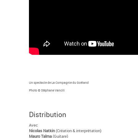
Un spectacle de La Compagnie du Goëland
Photo
© Stéphane Vancili
Distribution
Avec
Nicolas Natkin
(Création & interprétation)
Mauro Talma
(Guitare)