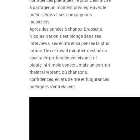
confidences poétiques, le public est invité
à partager un moment privilégié avec le
poète sétois et ses compagnons
musiciens.
Après des années à chanter Brassens,
Nicolas Natkin s’est plongé dans ses
interviews, ses écrits et sa pensée la plus
intime. De ce travail minutieux est né un
spectacle profondément vivant : ni
biopic, ni simple concert, mais un portrait
théâtral vibrant, où chansons,
confidences, éclats de rire et fulgurances
poétiques s’entrelacent.